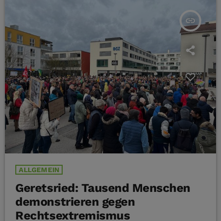
für den Neubau […]
insert_link
ALLGEMEIN
Geretsried: Tausend Menschen
demonstrieren gegen
Rechtsextremismus