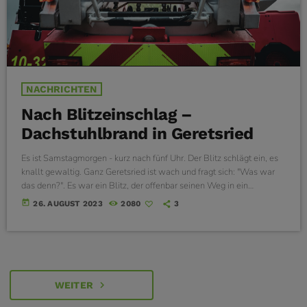
NACHRICHTEN
Nach Blitzeinschlag –
Dachstuhlbrand in Geretsried
Es ist Samstagmorgen - kurz nach fünf Uhr. Der Blitz schlägt ein, es
knallt gewaltig. Ganz Geretsried ist wach und fragt sich: "Was war
das denn?". Es war ein Blitz, der offenbar seinen Weg in ein
Wohngebiet nahe des Friedhofs gesucht hat. Schon kurze Zeit später
today
26. AUGUST 2023
2080
3
wird laut Anwohnern die Feuerwehr gerufen - es brennt ein
Dachstuhl in der Nachbarschaft. Ein paar Minuten später ist auch die
Feuerwehr am Buchenweg […]
navigate_next
WEITER