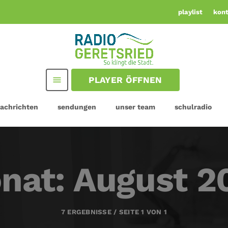
playlist
kon
PLAYER ÖFFNEN
menu
achrichten
sendungen
unser team
schulradio
nat: August 2
7 ERGEBNISSE / SEITE 1 VON 1