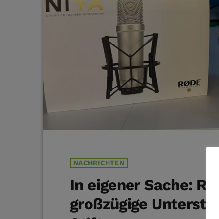
NACHRICHTEN
In eigener Sache: Ra
großzügige Unterstü