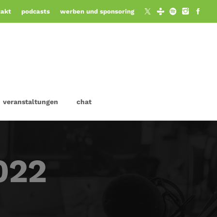
takt
podcasts
werben und sponsoring
veranstaltungen
chat
022