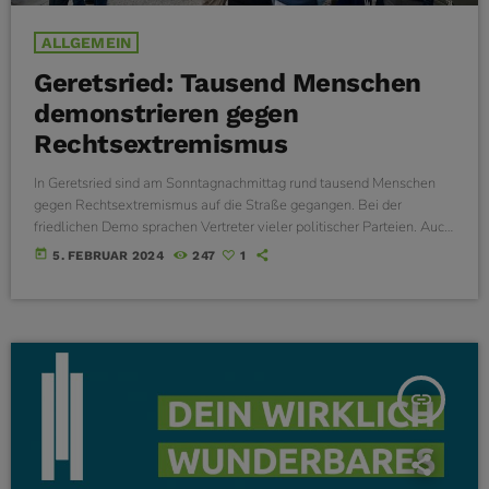
ALLGEMEIN
Geretsried: Tausend Menschen
demonstrieren gegen
Rechtsextremismus
In Geretsried sind am Sonntagnachmittag rund tausend Menschen
gegen Rechtsextremismus auf die Straße gegangen. Bei der
friedlichen Demo sprachen Vertreter vieler politischer Parteien. Auch
der evangelische Pfarrer Bücheler hat das Wort ergriffen.
today
5. FEBRUAR 2024
247
1
insert_link