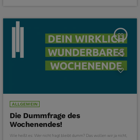
insert_link
ALLGEMEIN
Die Dummfrage des
Wochenendes!
Wie heißt es: Wer nicht fragt bleibt dumm? Das wollen wir ja nicht,