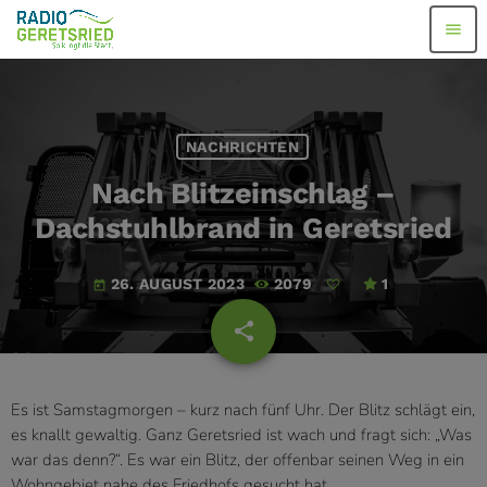
menu
NACHRICHTEN
Nach Blitzeinschlag –
Dachstuhlbrand in Geretsried
26. AUGUST 2023
2079
1
today
share
email
Es ist Samstagmorgen – kurz nach fünf Uhr. Der Blitz schlägt ein,
es knallt gewaltig. Ganz Geretsried ist wach und fragt sich: „Was
war das denn?“. Es war ein Blitz, der offenbar seinen Weg in ein
Wohngebiet nahe des Friedhofs gesucht hat.