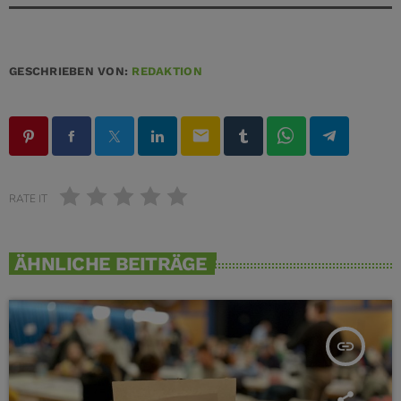
GESCHRIEBEN VON:
REDAKTION
email
RATE IT
ÄHNLICHE BEITRÄGE
insert_link