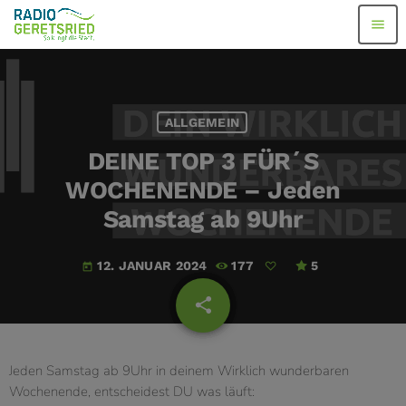
menu
ALLGEMEIN
DEINE TOP 3 FÜR´S
WOCHENENDE – Jeden
Samstag ab 9Uhr
12. JANUAR 2024
177
5
today
share
email
Jeden Samstag ab 9Uhr in deinem Wirklich wunderbaren
Wochenende, entscheidest DU was läuft: