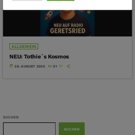
ALLGEMEIN
NEU: Tothie´s Kosmos
today
26. AUGUST 2025
51
SUCHEN
SUCHEN