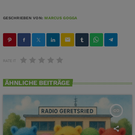
GESCHRIEBEN VON:
MARCUS GOGGA
email
RATE IT
ÄHNLICHE BEITRÄGE
insert_link