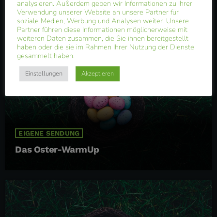
analysieren. Außerdem geben wir Informationen zu Ihrer
Patrick & Tothie LIVE
Verwendung unserer Website an unsere Partner für
soziale Medien, Werbung und Analysen weiter. Unsere
Partner führen diese Informationen möglicherweise mit
weiteren Daten zusammen, die Sie ihnen bereitgestellt
haben oder die sie im Rahmen Ihrer Nutzung der Dienste
gesammelt haben.
Einstellungen
Akzeptieren
EIGENE SENDUNG
Das Oster-WarmUp