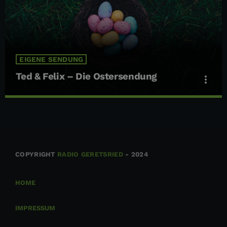
EIGENE SENDUNG
Ted & Felix – Die Ostersendung
more_vert
Ted & Felix – Die Ostersendung
close
Ostern mit Ted & Felix
Ted & Felix begleiten Dich durch das diesjährige Osterfest!
COPYRIGHT
RADIO GERETSRIED
- 2024
HOME
IMPRESSUM