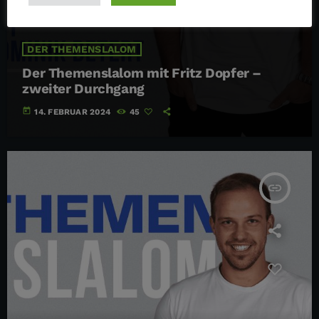
DER THEMENSLALOM
Der Themenslalom mit Fritz Dopfer –
zweiter Durchgang
today
14. FEBRUAR 2024
45
insert_link