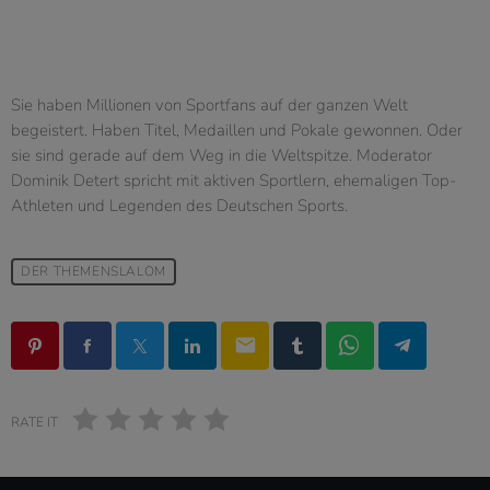
Sie haben Millionen von Sportfans auf der ganzen Welt
begeistert. Haben Titel, Medaillen und Pokale gewonnen. Oder
sie sind gerade auf dem Weg in die Weltspitze. Moderator
Dominik Detert spricht mit aktiven Sportlern, ehemaligen Top-
Athleten und Legenden des Deutschen Sports.
DER THEMENSLALOM
email
RATE IT