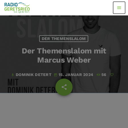
menu
DER THEMENSLALOM
Der Themenslalom mit
Marcus Weber
DOMINIK DETERT
15. JANUAR 2024
56
mic
today
share
email