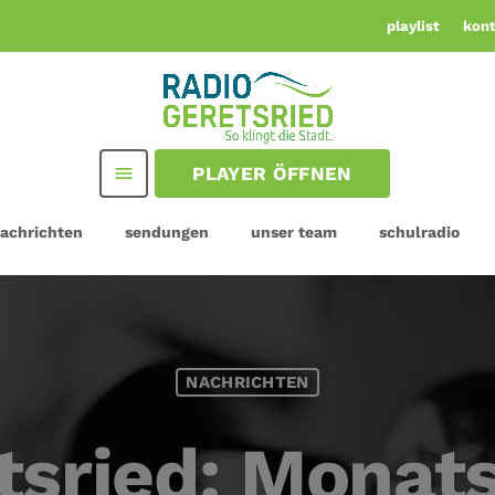
playlist
kon
PLAYER ÖFFNEN
menu
achrichten
sendungen
unser team
schulradio
NACHRICHTEN
tsried: Mona