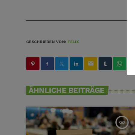
GESCHRIEBEN VON:
FELIX
email
ÄHNLICHE BEITRÄGE
insert_link