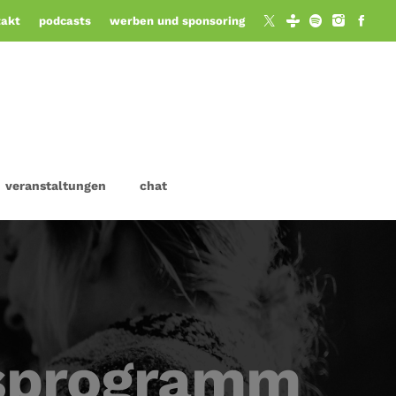
takt
podcasts
werben und sponsoring
veranstaltungen
chat
tsprogramm