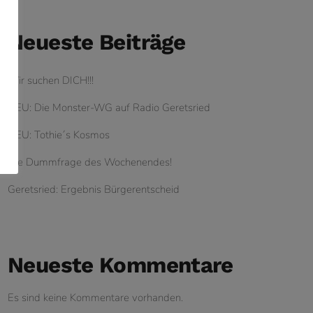
Neueste Beiträge
Wir suchen DICH!!!
NEU: Die Monster-WG auf Radio Geretsried
NEU: Tothie´s Kosmos
Die Dummfrage des Wochenendes!
Geretsried: Ergebnis Bürgerentscheid
Neueste Kommentare
Es sind keine Kommentare vorhanden.