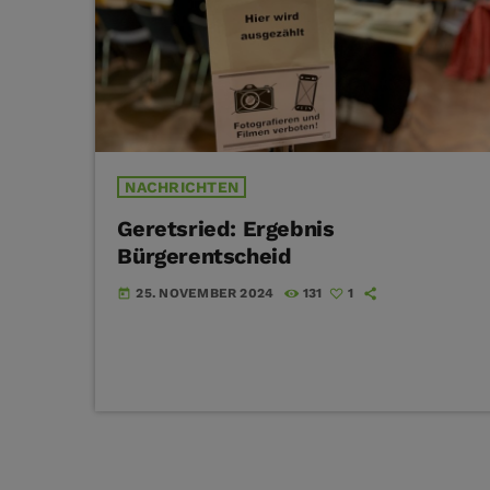
NACHRICHTEN
Geretsried: Ergebnis
Bürgerentscheid
25. NOVEMBER 2024
131
1
today