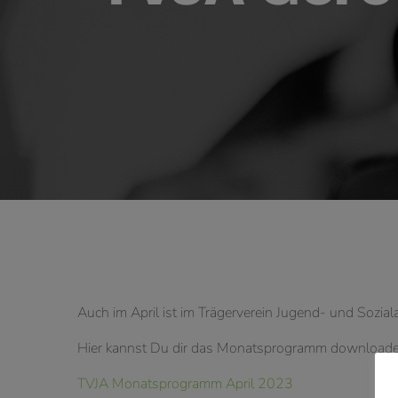
Auch im April ist im Trägerverein Jugend- und Soziala
Hier kannst Du dir das Monatsprogramm downloade
TVJA Monatsprogramm April 2023