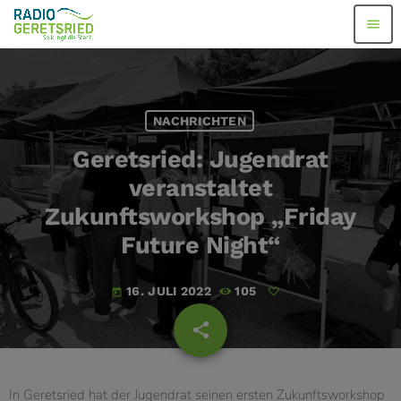
menu
NACHRICHTEN
Geretsried: Jugendrat
veranstaltet
Zukunftsworkshop „Friday
Future Night“
16. JULI 2022
105
today
share
email
In Geretsried hat der Jugendrat seinen ersten Zukunftsworkshop